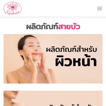
Skip
to
content
ผลิตภัณฑ์
สายบัว