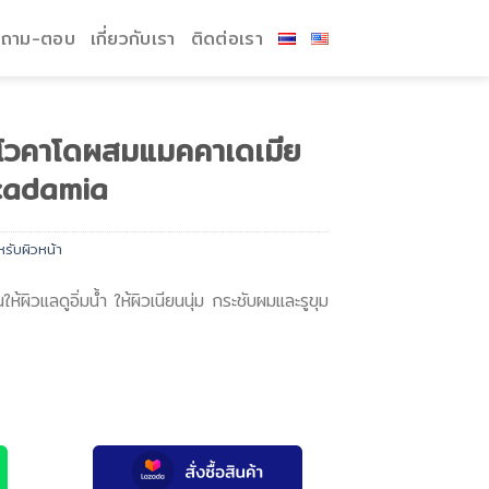
ถาม-ตอบ
เกี่ยวกับเรา
ติดต่อเรา
าอโวคาโดผสมแมคคาเดเมีย
cadamia
รับผิวหน้า
ให้ผิวแลดูอิ่มน้ำ ให้ผิวเนียนนุ่ม กระชับผมและรูขุม