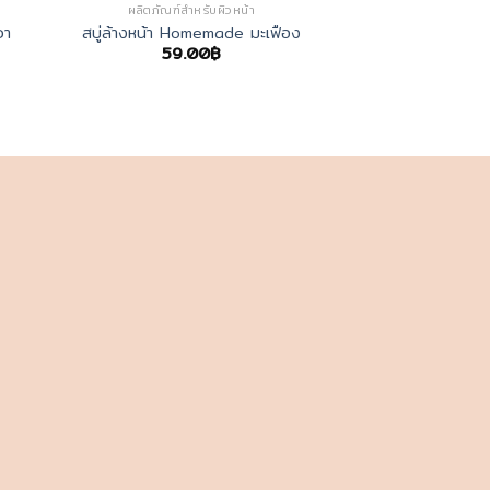
ผลิตภัณฑ์สำหรับผิวหน้า
วา
สบู่ล้างหน้า Homemade มะเฟือง
59.00
฿