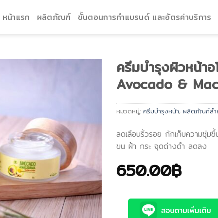
หน้าแรก
ผลิตภัณฑ์
ขั้นตอนการทำแบรนด์ และอัตรค่าบริการ
ครีมบำรุงผิวหน้
Avocado & Ma
หมวดหมู่:
ครีมบำรุงหน้า
,
ผลิตภัณฑ์สำห
ลดเลือนริ้วรอย กักเก็บความชุ่มชื้น
ขน ฝ้า กระ จุดด่างดำ ลดลง
650.00
฿