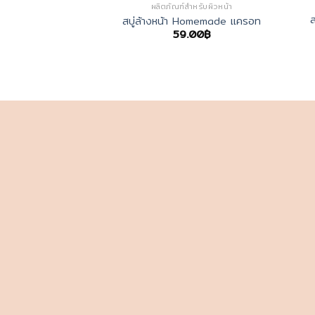
สำหรับผิวหน้า
ผลิตภัณฑ์สำหรับผิวหน้า
้น ทานาคาและมังคุด
สบู่ล้างหน้า Homemade แครอท
0.00
฿
59.00
฿