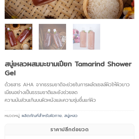
สบู่เหลวผสมมะขามเปียก Tamarind Shower
Gel
ด้วยสาร AHA จากธรรมชาติจะช่วยในการผลัดเซลล์ผิวให้ผิวขาว
เนียนอย่างเป็นธรรมชาติและยังช่วยลด
ความมันส่วนเกินบนผิวหนังเเละความชุ่มชื่นเเก่ผิว
หมวดหมู่:
ผลิตภัณฑ์สำหรับผิวกาย
,
สบู่เหลว
ราคาปลีกต่อขวด