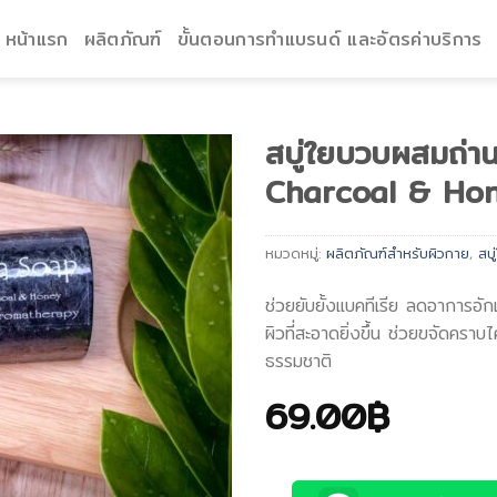
หน้าแรก
ผลิตภัณฑ์
ขั้นตอนการทำแบรนด์ และอัตรค่าบริการ
สบู่ใยบวบผสมถ่าน
Charcoal & Hon
หมวดหมู่:
ผลิตภัณฑ์สำหรับผิวกาย
,
สบ
ช่วยยับยั้งแบคทีเรีย ลดอาการอั
ผิวที่สะอาดยิ่งขึ้น ช่วยขจัดคร
ธรรมชาติ
69.00
฿