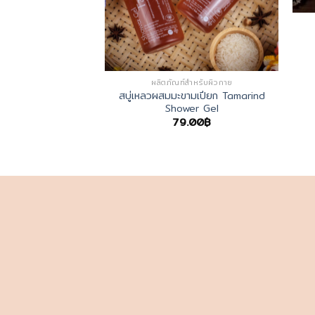
สำหรับผิวกาย
มะละกอ Papaya
er Gel
.00
฿
ผลิตภัณฑ์สำหรับผิวกาย
สบู่เหลวผสมมะขามเปียก Tamarind
Shower Gel
79.00
฿