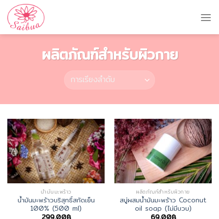
Skip
to
content
ผลิตภัณฑ์สำหรับผิวกาย
น้ำมันมะพร้าว
ผลิตภัณฑ์สำหรับผิวกาย
น้ำมันมะพร้าวบริสุทธิ์สกัดเย็น
สบู่ผสมน้ำมันมะพร้าว Coconut
100% (500 ml)
oil soap (ไม่มีบวบ)
299.00
฿
69.00
฿