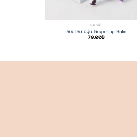
ลิบบาล์ม
ลิบบาล์ม องุ่น Grape Lip Balm
79.00
฿